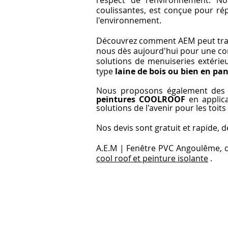
respect de l'environnement. N
coulissantes, est conçue pour rép
l'environnement.
Découvrez comment AEM peut trans
nous dès aujourd'hui pour une con
solutions de menuiseries extérie
type
laine de bois ou bien en p
Nous proposons également des so
peintures COOLROOF
en applica
solutions de l'avenir pour les toits 
Nos devis sont gratuit et rapide, d
A.E.M | Fenêtre PVC Angoulême, d
cool roof et peinture isolante
.