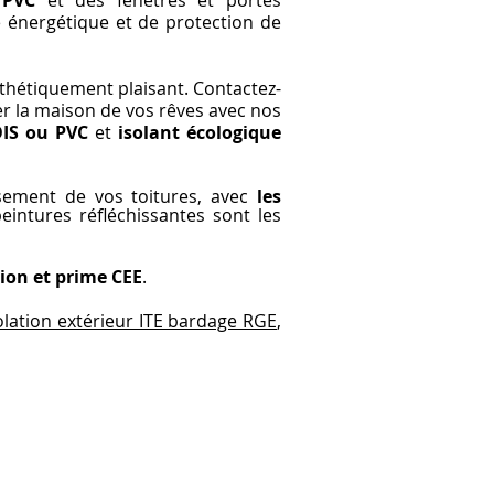
 PVC
et des fenêtres et portes
é énergétique et de protection de
hétiquement plaisant. Contactez-
er la maison de vos rêves avec nos
OIS ou PVC
et
isolant écologique
ssement de vos toitures, avec
les
peintures réfléchissantes sont les
tion et prime CEE
.
olation extérieur ITE bardage RGE
,