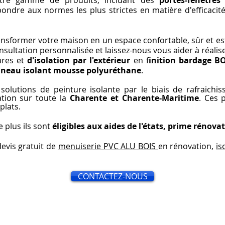
otre gamme de produits, incluant des
portes-fenêtres
ondre aux normes les plus strictes en matière d'efficacit
former votre maison en un espace confortable, sûr et est
sultation personnalisée et laissez-nous vous aider à réalis
ures et
d'isolation par l'extérieur
en f
inition bardage B
anneau isolant mousse polyuréthane
.
lutions de peinture isolante par le biais de rafraichi
tion sur toute la
Charente et Charente-Maritime
. Ces 
plats.
e plus ils sont
éligibles aux aides de l'états, prime rénova
evis gratuit de
menuiserie PVC ALU BOIS
en rénovation,
is
CONTACTEZ-NOUS