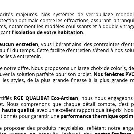
orités majeures. Nos systèmes de verrouillage monoblo
ction optimale contre les effractions, assurant la tranquil
tres, notamment les modèles coulissants et à double-vitra
rçant
l'isolation de votre habitation
.
aucun entretien
, vous libérant ainsi des contraintes d'en
au fil du temps. Cette facilité d'entretien s'étend à nos so
aciles à entretenir.
 notre offre. Nous proposons un large choix de coloris, de f
uver la solution parfaite pour son projet.
Nos fenêtres PV
s les styles, de la plus grande finesse à la plus grande 
tifiés
RGE QUALIBAT Eco-Artisan
, nous nous engageons à
et. Nous comprenons que chaque détail compte, c'est 
e
haute qualité
, avec un excellent rapport qualité-prix. Nos
ctionnés pour garantir une
performance thermique optim
 proposer des produits recyclables, reflétant notre enga