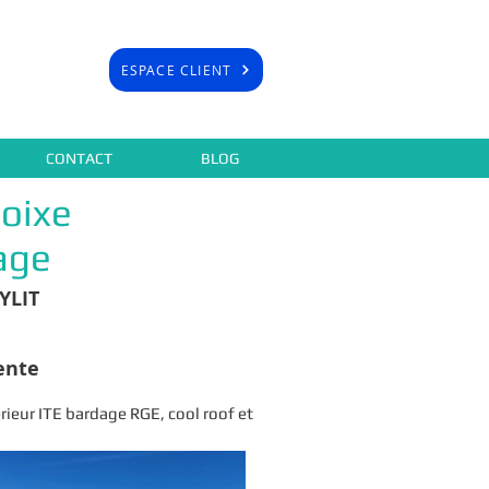
ESPACE CLIENT
CONTACT
BLOG
oixe
age
NYLIT
ente
ieur ITE bardage RGE, cool roof et