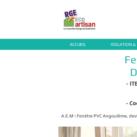
ACCUEIL
ISOLATION &
Fe
D
- ITE
- C
A.E.M | Fenêtre PVC Angoulême, devis