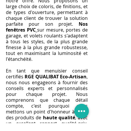
notre offre. Nous proposons un
large choix de coloris, de finitions, et
de types d'ouverture, permettant à
chaque client de trouver la solution
parfaite pour son projet.
Nos
fenêtres PVC
sur mesure, portes de
garage, et volets roulants s'adaptent
à tous les styles, de la plus grande
finesse à la plus grande robustesse,
tout en maximisant la luminosité et
l'étanchéité.
En tant que menuisier conseil
certifiés
RGE QUALIBAT Eco-Artisan
,
nous nous engageons à fournir des
conseils experts et personnalisés
pour chaque projet. Nous
comprenons que chaque détail
compte, c'est pourquoi nous
mettons un point d'honneur à offrir
des produits de
haute qualité
, avec
un excellent rapport qualité-prix.
Nos profilés aérer, châssis, poignée