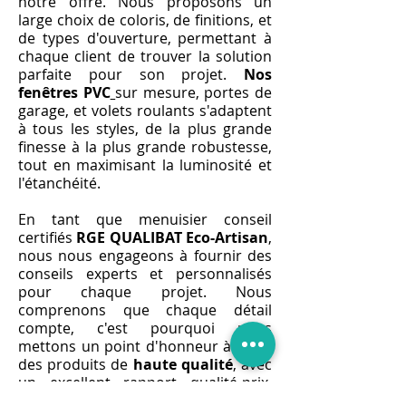
notre offre. Nous proposons un
large choix de coloris, de finitions, et
de types d'ouverture, permettant à
chaque client de trouver la solution
parfaite pour son projet.
Nos
fenêtres PVC
sur mesure, portes de
garage, et volets roulants s'adaptent
à tous les styles, de la plus grande
finesse à la plus grande robustesse,
tout en maximisant la luminosité et
l'étanchéité.
En tant que menuisier conseil
certifiés
RGE QUALIBAT Eco-Artisan
,
nous nous engageons à fournir des
conseils experts et personnalisés
pour chaque projet. Nous
comprenons que chaque détail
compte, c'est pourquoi nous
mettons un point d'honneur à offrir
des produits de
haute qualité
, avec
un excellent rapport qualité-prix.
Nos profilés aérer, châssis, poignée