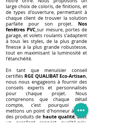
notre offre. Nous proposons un
large choix de coloris, de finitions, et
de types d'ouverture, permettant à
chaque client de trouver la solution
parfaite pour son projet.
Nos
fenêtres PVC
sur mesure, portes de
garage, et volets roulants s'adaptent
à tous les styles, de la plus grande
finesse à la plus grande robustesse,
tout en maximisant la luminosité et
l'étanchéité.
En tant que menuisier conseil
certifiés
RGE QUALIBAT Eco-Artisan
,
nous nous engageons à fournir des
conseils experts et personnalisés
pour chaque projet. Nous
comprenons que chaque détail
compte, c'est pourquoi nous
mettons un point d'honneur à offrir
des produits de
haute qualité
, avec
un excellent rapport qualité-prix.
Nos profilés aérer, châssis, poignée