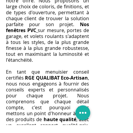
notre offre. Nous proposons un
large choix de coloris, de finitions, et
de types d'ouverture, permettant à
chaque client de trouver la solution
parfaite pour son projet.
Nos
fenêtres PVC
sur mesure, portes de
garage, et volets roulants s'adaptent
à tous les styles, de la plus grande
finesse à la plus grande robustesse,
tout en maximisant la luminosité et
l'étanchéité.
En tant que menuisier conseil
certifiés
RGE QUALIBAT Eco-Artisan
,
nous nous engageons à fournir des
conseils experts et personnalisés
pour chaque projet. Nous
comprenons que chaque détail
compte, c'est pourquoi nous
mettons un point d'honneur à offrir
des produits de
haute qualité
, avec
un excellent rapport qualité-prix.
Nos profilés aérer, châssis, poignée