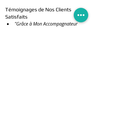
Témoignages de Nos Clients 
Satisfaits
"Grâce à Mon Accompagnateur 
Rénov 2024, nous avons pu rénover 
notre maison avec des aides 
financières que nous n’aurions 
jamais pu obtenir seuls. Le suivi a 
été impeccable du début à la fin."
 – 
Mme. Dupont, Angoulême.
"Un service exceptionnel et des 
résultats à la hauteur de nos 
attentes. Nous recommandons 
vivement !"
 – M. Bernard, 
Charente.
Conclusion
Ne laissez pas les complexités 