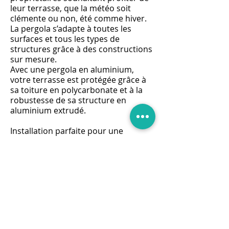
leur terrasse, que la météo soit
clémente ou non, été comme hiver.
La pergola s’adapte à toutes les
surfaces et tous les types de
structures grâce à des constructions
sur mesure.
Avec une pergola en aluminium,
votre terrasse est protégée grâce à
sa toiture en polycarbonate et à la
robustesse de sa structure en
aluminium extrudé.
Installation parfaite pour une
surface extérieure, la pergola
permet de jouir de son terrain et de
sa propriété d'une manière
totalement nouvelle grâce à une
qualité de construction reconnue. À
des prix compétitifs et en s'adaptant
aux dimensions et contraintes de
votre espace, la proposition de
pergolas en aluminium permet de