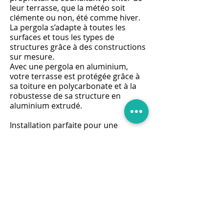
leur terrasse, que la météo soit
clémente ou non, été comme hiver.
La pergola s’adapte à toutes les
surfaces et tous les types de
structures grâce à des constructions
sur mesure.
Avec une pergola en aluminium,
votre terrasse est protégée grâce à
sa toiture en polycarbonate et à la
robustesse de sa structure en
aluminium extrudé.
Installation parfaite pour une
surface extérieure, la pergola
permet de jouir de son terrain et de
sa propriété d'une manière
totalement nouvelle grâce à une
qualité de construction reconnue. À
des prix compétitifs et en s'adaptant
aux dimensions et contraintes de
votre espace, la proposition de
pergolas en aluminium permet de