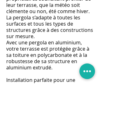
leur terrasse, que la météo soit
clémente ou non, été comme hiver.
La pergola s’adapte à toutes les
surfaces et tous les types de
structures grâce à des constructions
sur mesure.
Avec une pergola en aluminium,
votre terrasse est protégée grâce à
sa toiture en polycarbonate et à la
robustesse de sa structure en
aluminium extrudé.
Installation parfaite pour une
surface extérieure, la pergola
permet de jouir de son terrain et de
sa propriété d'une manière
totalement nouvelle grâce à une
qualité de construction reconnue. À
des prix compétitifs et en s'adaptant
aux dimensions et contraintes de
votre espace, la proposition de
pergolas en aluminium permet de