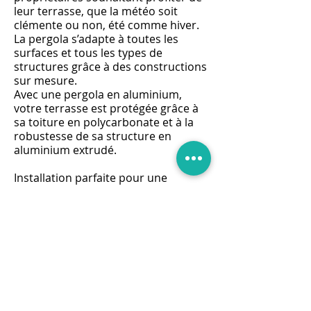
leur terrasse, que la météo soit
clémente ou non, été comme hiver.
La pergola s’adapte à toutes les
surfaces et tous les types de
structures grâce à des constructions
sur mesure.
Avec une pergola en aluminium,
votre terrasse est protégée grâce à
sa toiture en polycarbonate et à la
robustesse de sa structure en
aluminium extrudé.
Installation parfaite pour une
surface extérieure, la pergola
permet de jouir de son terrain et de
sa propriété d'une manière
totalement nouvelle grâce à une
qualité de construction reconnue. À
des prix compétitifs et en s'adaptant
aux dimensions et contraintes de
votre espace, la proposition de
pergolas en aluminium permet de