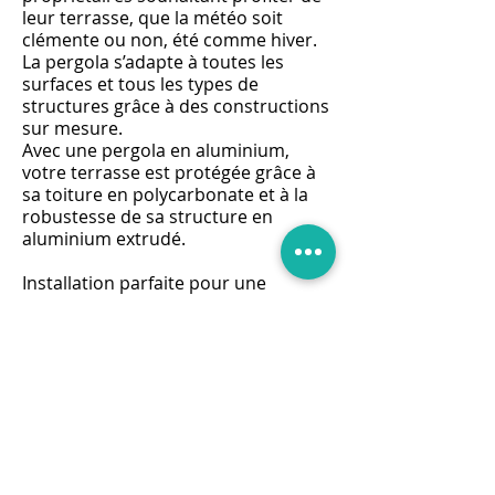
leur terrasse, que la météo soit
clémente ou non, été comme hiver.
La pergola s’adapte à toutes les
surfaces et tous les types de
structures grâce à des constructions
sur mesure.
Avec une pergola en aluminium,
votre terrasse est protégée grâce à
sa toiture en polycarbonate et à la
robustesse de sa structure en
aluminium extrudé.
Installation parfaite pour une
surface extérieure, la pergola
permet de jouir de son terrain et de
sa propriété d'une manière
totalement nouvelle grâce à une
qualité de construction reconnue. À
des prix compétitifs et en s'adaptant
aux dimensions et contraintes de
votre espace, la proposition de
pergolas en aluminium permet de