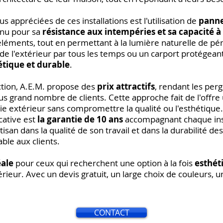
us appréciées de ces installations est l'utilisation de
panne
nnu pour sa
résistance aux intempéries et sa capacité à 
éléments, tout en permettant à la lumière naturelle de pé
de l'extérieur par tous les temps ou un carport protégeant
étique et durable
.
uction, A.E.M. propose des
prix attractifs
, rendant les per
lus grand nombre de clients. Cette approche fait de l'offr
e extérieur sans compromettre la qualité ou l'esthétique.
cative est
la garantie de 10 ans
accompagnant chaque inst
isan dans la qualité de son travail et dans la durabilité des
able aux clients.
éale
pour ceux qui recherchent une option à la fois
esthét
ieur. Avec un devis gratuit, un large choix de couleurs, u
CONTACT