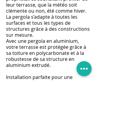
leur terrasse, que la météo soit
clémente ou non, été comme hiver.
La pergola s’adapte à toutes les
surfaces et tous les types de
structures grâce à des constructions
sur mesure.
Avec une pergola en aluminium,
votre terrasse est protégée grâce à
sa toiture en polycarbonate et à la
robustesse de sa structure en
aluminium extrudé.
Installation parfaite pour une
surface extérieure, la pergola
permet de jouir de son terrain et de
sa propriété d'une manière
totalement nouvelle grâce à une
qualité de construction reconnue. À
des prix compétitifs et en s'adaptant
aux dimensions et contraintes de
votre espace, la proposition de
pergolas en aluminium permet de