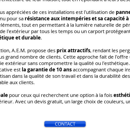
us appréciées de ces installations est l'utilisation de
panne
nnu pour sa
résistance aux intempéries et sa capacité à 
éléments, tout en permettant à la lumière naturelle de pé
de l'extérieur par tous les temps ou un carport protégeant
étique et durable
.
uction, A.E.M. propose des
prix attractifs
, rendant les per
lus grand nombre de clients. Cette approche fait de l'offr
e extérieur sans compromettre la qualité ou l'esthétique.
cative est
la garantie de 10 ans
accompagnant chaque inst
isan dans la qualité de son travail et dans la durabilité des
able aux clients.
éale
pour ceux qui recherchent une option à la fois
esthét
ieur. Avec un devis gratuit, un large choix de couleurs, u
CONTACT