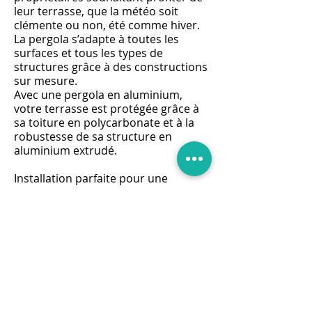
leur terrasse, que la météo soit
clémente ou non, été comme hiver.
La pergola s’adapte à toutes les
surfaces et tous les types de
structures grâce à des constructions
sur mesure.
Avec une pergola en aluminium,
votre terrasse est protégée grâce à
sa toiture en polycarbonate et à la
robustesse de sa structure en
aluminium extrudé.
Installation parfaite pour une
surface extérieure, la pergola
permet de jouir de son terrain et de
sa propriété d'une manière
totalement nouvelle grâce à une
qualité de construction reconnue. À
des prix compétitifs et en s'adaptant
aux dimensions et contraintes de
votre espace, la proposition de
pergolas en aluminium permet de