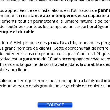
us appréciées de ces installations est l'utilisation de
panne
nnu pour sa
résistance aux intempéries et sa capacité à 
éléments, tout en permettant à la lumière naturelle de pé
de l'extérieur par tous les temps ou un carport protégeant
étique et durable
.
uction, A.E.M. propose des
prix attractifs
, rendant les per
lus grand nombre de clients. Cette approche fait de l'offr
e extérieur sans compromettre la qualité ou l'esthétique.
cative est
la garantie de 10 ans
accompagnant chaque inst
isan dans la qualité de son travail et dans la durabilité des
able aux clients.
éale
pour ceux qui recherchent une option à la fois
esthét
ieur. Avec un devis gratuit, un large choix de couleurs, u
CONTACT