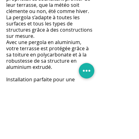
leur terrasse, que la météo soit
clémente ou non, été comme hiver.
La pergola s’adapte à toutes les
surfaces et tous les types de
structures grâce à des constructions
sur mesure.
Avec une pergola en aluminium,
votre terrasse est protégée grâce à
sa toiture en polycarbonate et à la
robustesse de sa structure en
aluminium extrudé.
Installation parfaite pour une
surface extérieure, la pergola
permet de jouir de son terrain et de
sa propriété d'une manière
totalement nouvelle grâce à une
qualité de construction reconnue. À
des prix compétitifs et en s'adaptant
aux dimensions et contraintes de
votre espace, la proposition de
pergolas en aluminium permet de