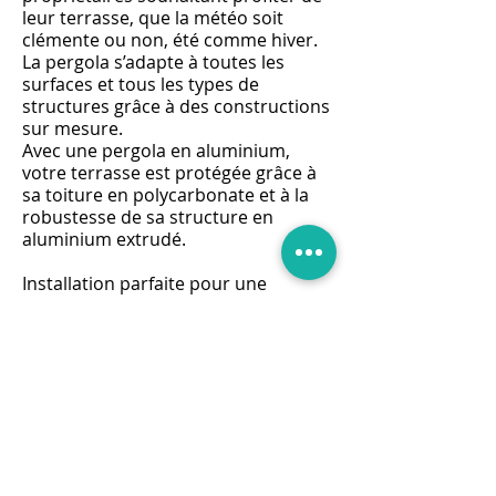
leur terrasse, que la météo soit
clémente ou non, été comme hiver.
La pergola s’adapte à toutes les
surfaces et tous les types de
structures grâce à des constructions
sur mesure.
Avec une pergola en aluminium,
votre terrasse est protégée grâce à
sa toiture en polycarbonate et à la
robustesse de sa structure en
aluminium extrudé.
Installation parfaite pour une
surface extérieure, la pergola
permet de jouir de son terrain et de
sa propriété d'une manière
totalement nouvelle grâce à une
qualité de construction reconnue. À
des prix compétitifs et en s'adaptant
aux dimensions et contraintes de
votre espace, la proposition de
pergolas en aluminium permet de