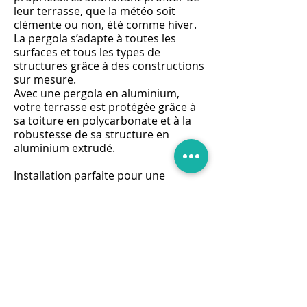
leur terrasse, que la météo soit
clémente ou non, été comme hiver.
La pergola s’adapte à toutes les
surfaces et tous les types de
structures grâce à des constructions
sur mesure.
Avec une pergola en aluminium,
votre terrasse est protégée grâce à
sa toiture en polycarbonate et à la
robustesse de sa structure en
aluminium extrudé.
Installation parfaite pour une
surface extérieure, la pergola
permet de jouir de son terrain et de
sa propriété d'une manière
totalement nouvelle grâce à une
qualité de construction reconnue. À
des prix compétitifs et en s'adaptant
aux dimensions et contraintes de
votre espace, la proposition de
pergolas en aluminium permet de