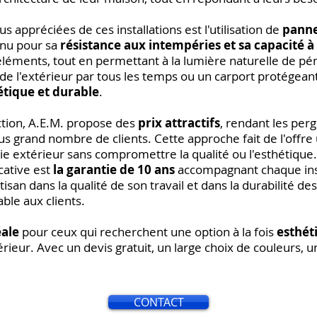
us appréciées de ces installations est l'utilisation de
panne
nnu pour sa
résistance aux intempéries et sa capacité à 
éléments, tout en permettant à la lumière naturelle de pé
de l'extérieur par tous les temps ou un carport protégeant
étique et durable
.
uction, A.E.M. propose des
prix attractifs
, rendant les per
lus grand nombre de clients. Cette approche fait de l'offr
e extérieur sans compromettre la qualité ou l'esthétique.
cative est
la garantie de 10 ans
accompagnant chaque inst
isan dans la qualité de son travail et dans la durabilité des
able aux clients.
éale
pour ceux qui recherchent une option à la fois
esthét
ieur. Avec un devis gratuit, un large choix de couleurs, u
CONTACT