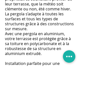
leur terrasse, que la météo soit
clémente ou non, été comme hiver.
La pergola s’adapte à toutes les
surfaces et tous les types de
structures grâce à des constructions
sur mesure.
Avec une pergola en aluminium,
votre terrasse est protégée grâce à
sa toiture en polycarbonate et à la
robustesse de sa structure en
aluminium extrudé.
Installation parfaite pour une
surface extérieure, la pergola
permet de jouir de son terrain et de
sa propriété d'une manière
totalement nouvelle grâce à une
qualité de construction reconnue. À
des prix compétitifs et en s'adaptant
aux dimensions et contraintes de
votre espace, la proposition de
pergolas en aluminium permet de