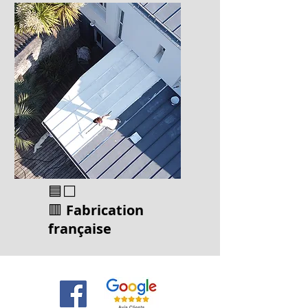
🟦⬜
🟥
Fabrication
français
e