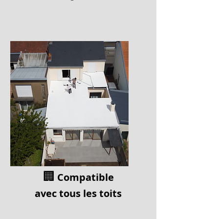
🏢
Compatible
av
ec tous les toits