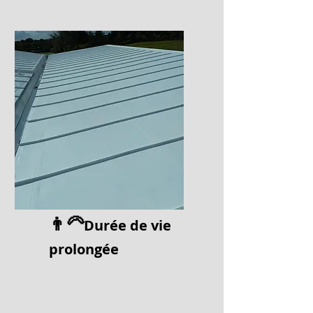
👨‍🦳
Durée de vi
e
prolongée