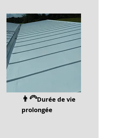
👨‍🦳
Durée de vi
e
prolongée