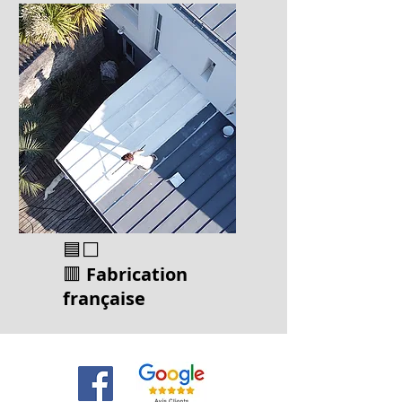
🟦⬜
🟥
Fabrication
français
e