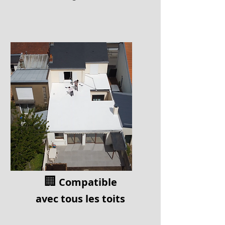
🏢
Compatible
av
ec tous les toits