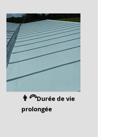
👨‍🦳
Durée de vi
e
prolongée