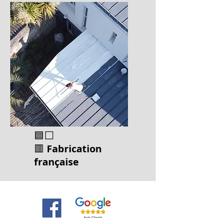
🟦⬜
🟥
Fabrication
français
e