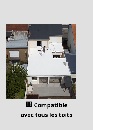
🏢
Compatible
av
ec tous les toits