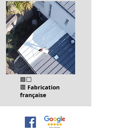
🟦⬜
🟥
Fabrication
français
e