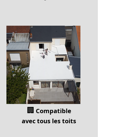
🏢
Compatible
av
ec tous les toits