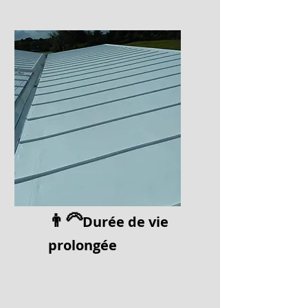
👨‍🦳
Durée de vi
e
prolongée