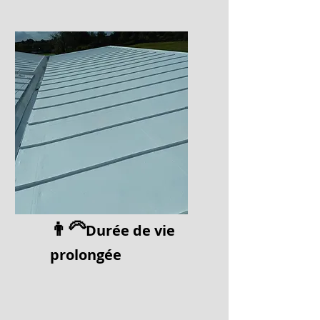
👨‍🦳
Durée de vi
e
prolongée