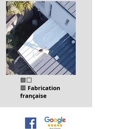
🟦⬜
🟥
Fabrication
français
e