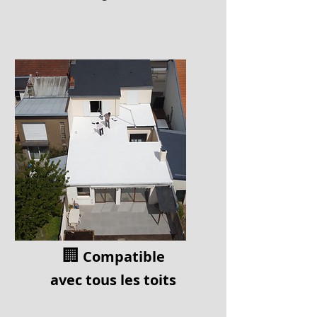
🏢
Compatible
av
ec tous les toits