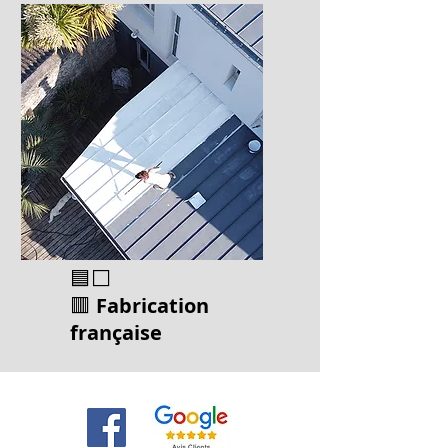
🟦⬜
🟥
Fabrication
français
e