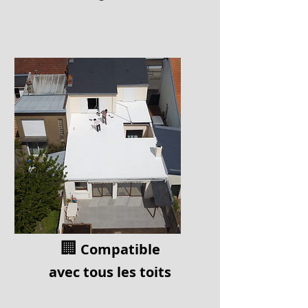
🏢
Compatible
av
ec tous les toits