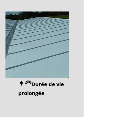
👨‍🦳
Durée de vi
e
prolongée