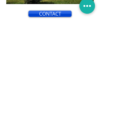
CONTACT
L'isolation par l'extérieur est une
technique utilisée pour améliorer
l'efficacité énergétique d'un
bâtiment en isolant ses murs
extérieurs. Contrairement à
l'isolation par l'intérieur, qui consiste
à ajouter une couche d'isolant à
l'intérieur des murs, l'isolation par
l'extérieur implique l'application
d'une couche d'isolant sur la façade
extérieure du bâtiment.
Cette méthode présente de
nombreux avantages. Tout d'abord,
elle permet de réduire
considérablement les pertes de
chaleur et les ponts thermiques, ce