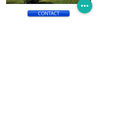
CONTACT
L'isolation par l'extérieur est une
technique utilisée pour améliorer
l'efficacité énergétique d'un
bâtiment en isolant ses murs
extérieurs. Contrairement à
l'isolation par l'intérieur, qui consiste
à ajouter une couche d'isolant à
l'intérieur des murs, l'isolation par
l'extérieur implique l'application
d'une couche d'isolant sur la façade
extérieure du bâtiment.
Cette méthode présente de
nombreux avantages. Tout d'abord,
elle permet de réduire
considérablement les pertes de
chaleur et les ponts thermiques, ce