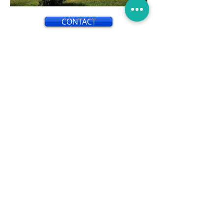
CONTACT
L'isolation par l'extérieur est une
technique utilisée pour améliorer
l'efficacité énergétique d'un
bâtiment en isolant ses murs
extérieurs. Contrairement à
l'isolation par l'intérieur, qui consiste
à ajouter une couche d'isolant à
l'intérieur des murs, l'isolation par
l'extérieur implique l'application
d'une couche d'isolant sur la façade
extérieure du bâtiment.
Cette méthode présente de
nombreux avantages. Tout d'abord,
elle permet de réduire
considérablement les pertes de
chaleur et les ponts thermiques, ce