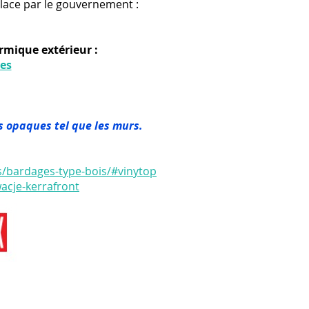
lace par le gouvernement :
ermique extérieur :
es
is opaques tel que les murs.
ts/bardages-type-bois/#vinytop
wacje-kerrafront