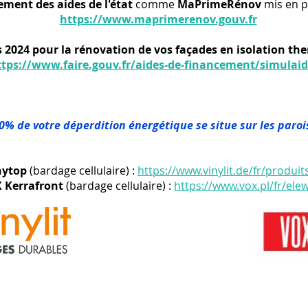
ement des aides de l'état
comme
MaPrimeRénov
mis en p
https://www.maprimerenov.gouv.fr
 2024 pour la rénovation de vos façades en isolation th
ttps://www.faire.gouv.fr/aides-de-financement/simulaid
30% de votre déperdition énergétique se situe sur les paro
nytop
(bardage cellulaire) :
https://www.vinylit.de/fr/produi
 Kerrafront
(bardage cellulaire) :
https://www.vox.pl/fr/ele