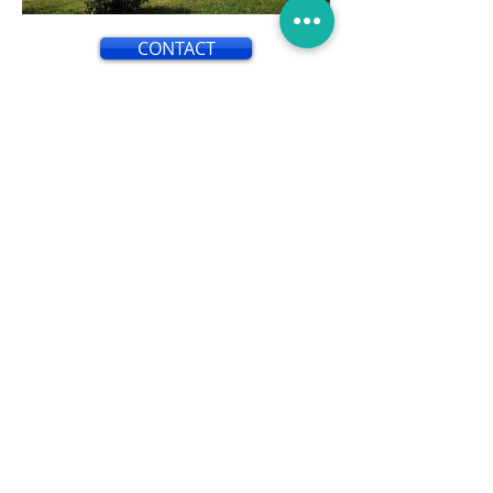
CONTACT
L'isolation par l'extérieur est une
technique utilisée pour améliorer
l'efficacité énergétique d'un
bâtiment en isolant ses murs
extérieurs. Contrairement à
l'isolation par l'intérieur, qui consiste
à ajouter une couche d'isolant à
l'intérieur des murs, l'isolation par
l'extérieur implique l'application
d'une couche d'isolant sur la façade
extérieure du bâtiment.
Cette méthode présente de
nombreux avantages. Tout d'abord,
elle permet de réduire
considérablement les pertes de
chaleur et les ponts thermiques, ce