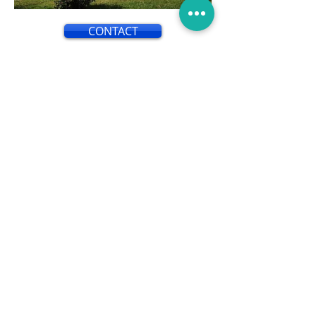
CONTACT
L'isolation par l'extérieur est une
technique utilisée pour améliorer
l'efficacité énergétique d'un
bâtiment en isolant ses murs
extérieurs. Contrairement à
l'isolation par l'intérieur, qui consiste
à ajouter une couche d'isolant à
l'intérieur des murs, l'isolation par
l'extérieur implique l'application
d'une couche d'isolant sur la façade
extérieure du bâtiment.
Cette méthode présente de
nombreux avantages. Tout d'abord,
elle permet de réduire
considérablement les pertes de
chaleur et les ponts thermiques, ce