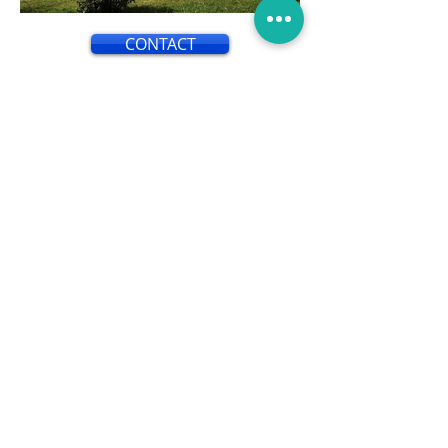
CONTACT
L'isolation par l'extérieur est une
technique utilisée pour améliorer
l'efficacité énergétique d'un
bâtiment en isolant ses murs
extérieurs. Contrairement à
l'isolation par l'intérieur, qui consiste
à ajouter une couche d'isolant à
l'intérieur des murs, l'isolation par
l'extérieur implique l'application
d'une couche d'isolant sur la façade
extérieure du bâtiment.
Cette méthode présente de
nombreux avantages. Tout d'abord,
elle permet de réduire
considérablement les pertes de
chaleur et les ponts thermiques, ce