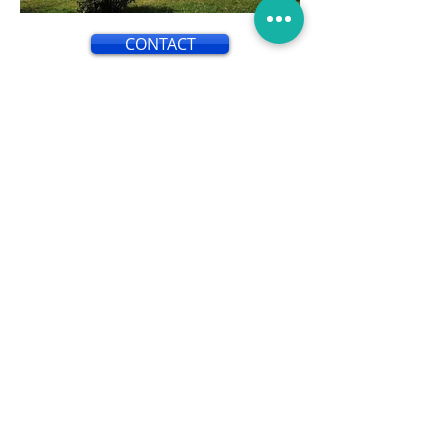
CONTACT
L'isolation par l'extérieur est une
technique utilisée pour améliorer
l'efficacité énergétique d'un
bâtiment en isolant ses murs
extérieurs. Contrairement à
l'isolation par l'intérieur, qui consiste
à ajouter une couche d'isolant à
l'intérieur des murs, l'isolation par
l'extérieur implique l'application
d'une couche d'isolant sur la façade
extérieure du bâtiment.
Cette méthode présente de
nombreux avantages. Tout d'abord,
elle permet de réduire
considérablement les pertes de
chaleur et les ponts thermiques, ce