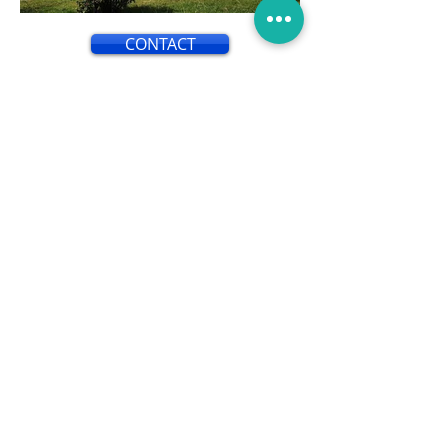
CONTACT
L'isolation par l'extérieur est une
technique utilisée pour améliorer
l'efficacité énergétique d'un
bâtiment en isolant ses murs
extérieurs. Contrairement à
l'isolation par l'intérieur, qui consiste
à ajouter une couche d'isolant à
l'intérieur des murs, l'isolation par
l'extérieur implique l'application
d'une couche d'isolant sur la façade
extérieure du bâtiment.
Cette méthode présente de
nombreux avantages. Tout d'abord,
elle permet de réduire
considérablement les pertes de
chaleur et les ponts thermiques, ce