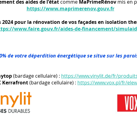
ement des aides de l'état
comme
MaPrimeRénov
mis en p
https://www.maprimerenov.gouv.fr
 2024 pour la rénovation de vos façades en isolation th
ttps://www.faire.gouv.fr/aides-de-financement/simulaid
30% de votre déperdition énergétique se situe sur les paro
nytop
(bardage cellulaire) :
https://www.vinylit.de/fr/produi
 Kerrafront
(bardage cellulaire) :
https://www.vox.pl/fr/ele