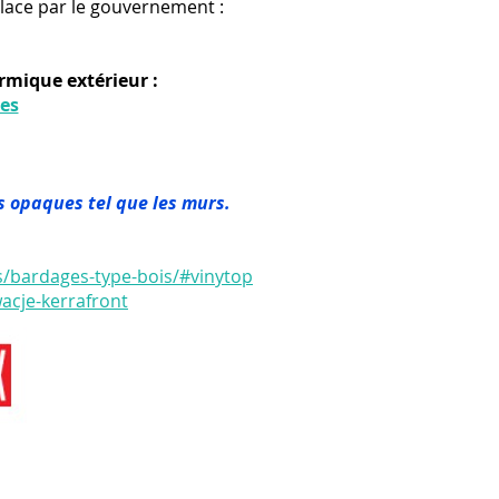
lace par le gouvernement :
ermique extérieur :
es
is opaques tel que les murs.
ts/bardages-type-bois/#vinytop
wacje-kerrafront