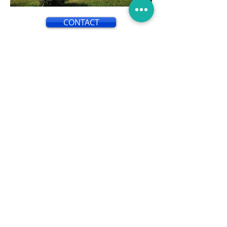
CONTACT
L'isolation par l'extérieur est une
technique utilisée pour améliorer
l'efficacité énergétique d'un
bâtiment en isolant ses murs
extérieurs. Contrairement à
l'isolation par l'intérieur, qui consiste
à ajouter une couche d'isolant à
l'intérieur des murs, l'isolation par
l'extérieur implique l'application
d'une couche d'isolant sur la façade
extérieure du bâtiment.
Cette méthode présente de
nombreux avantages. Tout d'abord,
elle permet de réduire
considérablement les pertes de
chaleur et les ponts thermiques, ce