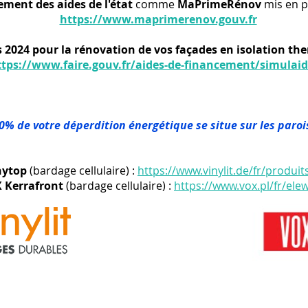
ement des aides de l'état
comme
MaPrimeRénov
mis en p
https://www.maprimerenov.gouv.fr
 2024 pour la rénovation de vos façades en isolation th
ttps://www.faire.gouv.fr/aides-de-financement/simulaid
30% de votre déperdition énergétique se situe sur les paro
nytop
(bardage cellulaire) :
https://www.vinylit.de/fr/produi
 Kerrafront
(bardage cellulaire) :
https://www.vox.pl/fr/ele