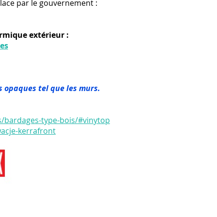
lace par le gouvernement :
ermique extérieur :
es
is opaques tel que les murs.
ts/bardages-type-bois/#vinytop
wacje-kerrafront