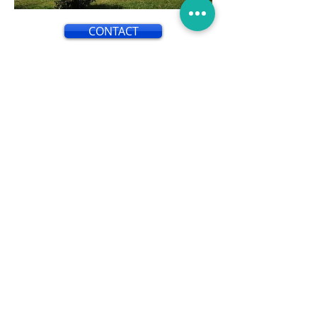
CONTACT
L'isolation par l'extérieur est une
technique utilisée pour améliorer
l'efficacité énergétique d'un
bâtiment en isolant ses murs
extérieurs. Contrairement à
l'isolation par l'intérieur, qui consiste
à ajouter une couche d'isolant à
l'intérieur des murs, l'isolation par
l'extérieur implique l'application
d'une couche d'isolant sur la façade
extérieure du bâtiment.
Cette méthode présente de
nombreux avantages. Tout d'abord,
elle permet de réduire
considérablement les pertes de
chaleur et les ponts thermiques, ce