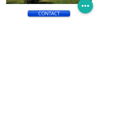
CONTACT
L'isolation par l'extérieur est une
technique utilisée pour améliorer
l'efficacité énergétique d'un
bâtiment en isolant ses murs
extérieurs. Contrairement à
l'isolation par l'intérieur, qui consiste
à ajouter une couche d'isolant à
l'intérieur des murs, l'isolation par
l'extérieur implique l'application
d'une couche d'isolant sur la façade
extérieure du bâtiment.
Cette méthode présente de
nombreux avantages. Tout d'abord,
elle permet de réduire
considérablement les pertes de
chaleur et les ponts thermiques, ce