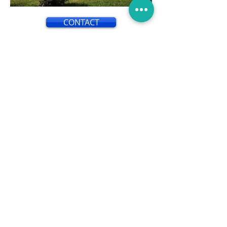
CONTACT
L'isolation par l'extérieur est une
technique utilisée pour améliorer
l'efficacité énergétique d'un
bâtiment en isolant ses murs
extérieurs. Contrairement à
l'isolation par l'intérieur, qui consiste
à ajouter une couche d'isolant à
l'intérieur des murs, l'isolation par
l'extérieur implique l'application
d'une couche d'isolant sur la façade
extérieure du bâtiment.
Cette méthode présente de
nombreux avantages. Tout d'abord,
elle permet de réduire
considérablement les pertes de
chaleur et les ponts thermiques, ce