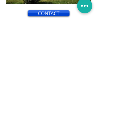
CONTACT
L'isolation par l'extérieur est une
technique utilisée pour améliorer
l'efficacité énergétique d'un
bâtiment en isolant ses murs
extérieurs. Contrairement à
l'isolation par l'intérieur, qui consiste
à ajouter une couche d'isolant à
l'intérieur des murs, l'isolation par
l'extérieur implique l'application
d'une couche d'isolant sur la façade
extérieure du bâtiment.
Cette méthode présente de
nombreux avantages. Tout d'abord,
elle permet de réduire
considérablement les pertes de
chaleur et les ponts thermiques, ce