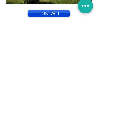
CONTACT
L'isolation par l'extérieur est une
technique utilisée pour améliorer
l'efficacité énergétique d'un
bâtiment en isolant ses murs
extérieurs. Contrairement à
l'isolation par l'intérieur, qui consiste
à ajouter une couche d'isolant à
l'intérieur des murs, l'isolation par
l'extérieur implique l'application
d'une couche d'isolant sur la façade
extérieure du bâtiment.
Cette méthode présente de
nombreux avantages. Tout d'abord,
elle permet de réduire
considérablement les pertes de
chaleur et les ponts thermiques, ce