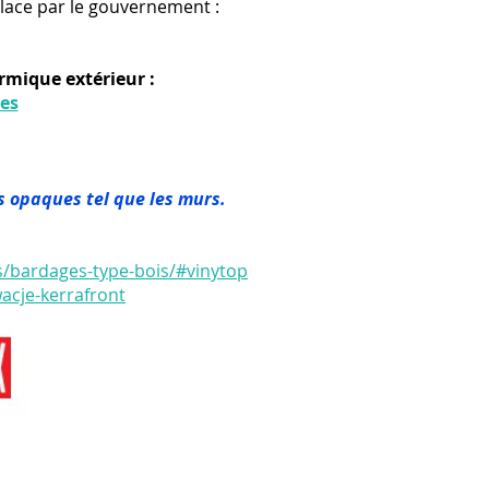
lace par le gouvernement :
ermique extérieur :
es
is opaques tel que les murs.
ts/bardages-type-bois/#vinytop
wacje-kerrafront