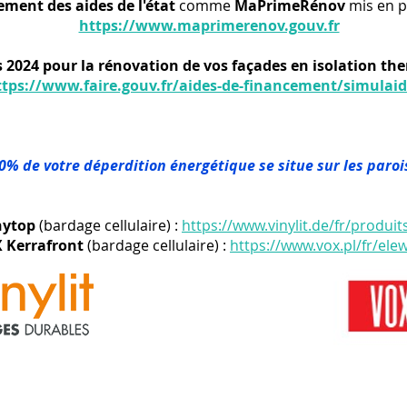
ement des aides de l'état
comme
MaPrimeRénov
mis en p
https://www.maprimerenov.gouv.fr
 2024 pour la rénovation de vos façades en isolation th
ttps://www.faire.gouv.fr/aides-de-financement/simulaid
30% de votre déperdition énergétique se situe sur les paro
nytop
(bardage cellulaire) :
https://www.vinylit.de/fr/produi
 Kerrafront
(bardage cellulaire) :
https://www.vox.pl/fr/ele