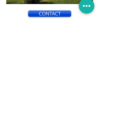
CONTACT
L'isolation par l'extérieur est une
technique utilisée pour améliorer
l'efficacité énergétique d'un
bâtiment en isolant ses murs
extérieurs. Contrairement à
l'isolation par l'intérieur, qui consiste
à ajouter une couche d'isolant à
l'intérieur des murs, l'isolation par
l'extérieur implique l'application
d'une couche d'isolant sur la façade
extérieure du bâtiment.
Cette méthode présente de
nombreux avantages. Tout d'abord,
elle permet de réduire
considérablement les pertes de
chaleur et les ponts thermiques, ce