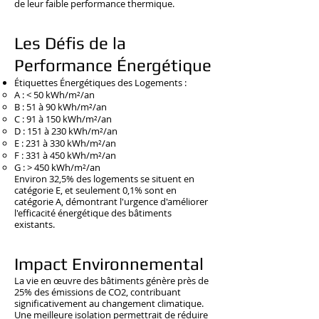
de leur faible performance thermique.
Les Défis de la
Performance Énergétique
Étiquettes Énergétiques des Logements :
A : < 50 kWh/m²/an
B : 51 à 90 kWh/m²/an
C : 91 à 150 kWh/m²/an
D : 151 à 230 kWh/m²/an
E : 231 à 330 kWh/m²/an
F : 331 à 450 kWh/m²/an
G : > 450 kWh/m²/an
Environ 32,5% des logements se situent en
catégorie E, et seulement 0,1% sont en
catégorie A, démontrant l'urgence d'améliorer
l'efficacité énergétique des bâtiments
existants.
Impact Environnemental
La vie en œuvre des bâtiments génère près de
25% des émissions de CO2, contribuant
significativement au changement climatique.
Une meilleure isolation permettrait de réduire