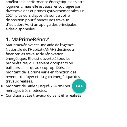
améliorer la performance énergétique de votre
logement, mais elle est aussi encouragée par
diverses aides et primes gouvernementales. En
2024, plusieurs dispositifs sont à votre
disposition pour financer vos travaux
d'isolation. Voici un aperçu des principales
aides disponibles :
1. MaPrimeRénov'
MaPrimeRénov' est une aide de l'Agence
Nationale de l'Habitat (ANAH) destinée à
financer les travaux de rénovation
énergétique. Elle est ouverte à tous les
propriétaires, qu'ils soient occupants ou
bailleurs, ainsi qu'aux copropriétés. Le
montant de la prime varie en fonction des
revenus du foyer et du gain énergétique des
travaux réalisés.
Montant de l'aide : Jusqu'à 75 €/m² pour les
ménages très modestes.
Conditions : Les travaux doivent être réalisés
par une entreprise certifiée RGE (Reconnu
Garant de l'Environnement).
2. Éco-Prêt à Taux Zéro (Éco-
PTZ)