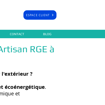
ESPACE CLIENT
CONTACT
BLOG
t Artisan RGE à
 l'extérieur
?
et écoénergétique
.
mique et