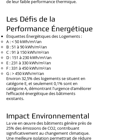
de leur faible performance thermique.
Les Défis de la
Performance Énergétique
Étiquettes Énergétiques des Logements :
A : < 50 kWh/m²/an
B : 51 à 90 kWh/m²/an
C : 91 à 150 kWh/m²/an
D : 151 à 230 kWh/m²/an
E : 231 à 330 kWh/m²/an
F : 331 à 450 kWh/m²/an
G : > 450 kWh/m²/an
Environ 32,5% des logements se situent en
catégorie E, et seulement 0,1% sont en
catégorie A, démontrant l'urgence d'améliorer
l'efficacité énergétique des bâtiments
existants.
Impact Environnemental
La vie en œuvre des bâtiments génère près de
25% des émissions de CO2, contribuant
significativement au changement climatique.
Une meilleure isolation permettrait de réduire