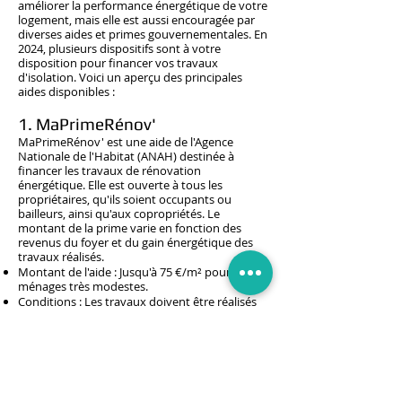
améliorer la performance énergétique de votre
logement, mais elle est aussi encouragée par
diverses aides et primes gouvernementales. En
2024, plusieurs dispositifs sont à votre
disposition pour financer vos travaux
d'isolation. Voici un aperçu des principales
aides disponibles :
1. MaPrimeRénov'
MaPrimeRénov' est une aide de l'Agence
Nationale de l'Habitat (ANAH) destinée à
financer les travaux de rénovation
énergétique. Elle est ouverte à tous les
propriétaires, qu'ils soient occupants ou
bailleurs, ainsi qu'aux copropriétés. Le
montant de la prime varie en fonction des
revenus du foyer et du gain énergétique des
travaux réalisés.
Montant de l'aide : Jusqu'à 75 €/m² pour les
ménages très modestes.
Conditions : Les travaux doivent être réalisés
par une entreprise certifiée RGE (Reconnu
Garant de l'Environnement).
2. Éco-Prêt à Taux Zéro (Éco-
PTZ)