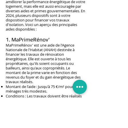
améliorer la performance énergétique de votre
logement, mais elle est aussi encouragée par
diverses aides et primes gouvernementales. En
2024, plusieurs dispositifs sont à votre
disposition pour financer vos travaux
d'isolation. Voici un aperçu des principales
aides disponibles :
1. MaPrimeRénov'
MaPrimeRénov' est une aide de l'Agence
Nationale de l'Habitat (ANAH) destinée à
financer les travaux de rénovation
énergétique. Elle est ouverte à tous les
propriétaires, qu'ils soient occupants ou
bailleurs, ainsi qu'aux copropriétés. Le
montant de la prime varie en fonction des
revenus du foyer et du gain énergétique des
travaux réalisés.
Montant de l'aide : Jusqu'à 75 €/m² pour les
ménages très modestes.
Conditions : Les travaux doivent être réalisés
par une entreprise certifiée RGE (Reconnu
Garant de l'Environnement).
2. Éco-Prêt à Taux Zéro (Éco-
PTZ)