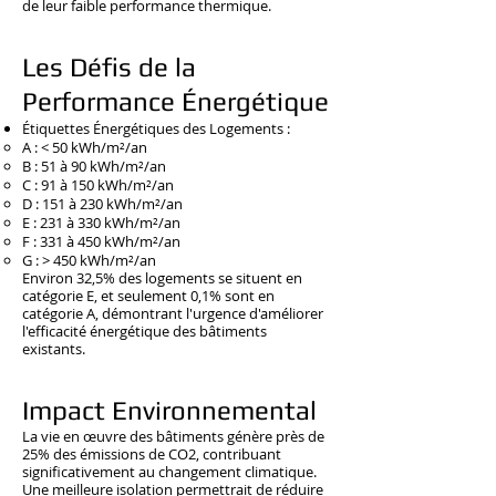
de leur faible performance thermique.
Les Défis de la
Performance Énergétique
Étiquettes Énergétiques des Logements :
A : < 50 kWh/m²/an
B : 51 à 90 kWh/m²/an
C : 91 à 150 kWh/m²/an
D : 151 à 230 kWh/m²/an
E : 231 à 330 kWh/m²/an
F : 331 à 450 kWh/m²/an
G : > 450 kWh/m²/an
Environ 32,5% des logements se situent en
catégorie E, et seulement 0,1% sont en
catégorie A, démontrant l'urgence d'améliorer
l'efficacité énergétique des bâtiments
existants.
Impact Environnemental
La vie en œuvre des bâtiments génère près de
25% des émissions de CO2, contribuant
significativement au changement climatique.
Une meilleure isolation permettrait de réduire